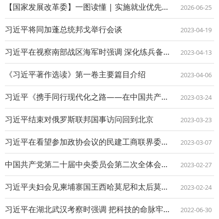
【国家发展改革委】一图读懂 | 实施就业优先战略“十五五”规划
2026-06-25
习近平将同加蓬总统邦戈举行会谈
2023-04-19
习近平在视察南部战区海军时强调 深化练兵备战 加快转型建设 全面提高部队现代化水...
2023-04-13
《习近平著作选读》第一卷主要篇目介绍
2023-04-06
习近平《携手同行现代化之路——在中国共产党与世界政党高层对话会上的主旨讲话》单行...
2023-03-24
习近平结束对俄罗斯联邦国事访问回到北京
2023-03-23
习近平在看望参加政协会议的民建工商联界委员时强调 正确引导民营经济健康发展高质量...
2023-03-07
中国共产党第二十届中央委员会第二次全体会议 在北京开始举行
2023-02-27
习近平夫妇会见柬埔寨国王西哈莫尼和太后莫尼列
2023-02-24
习近平在湖北武汉考察时强调 把科技的命脉牢牢掌握在自己手中 不断提升我国发展独立...
2022-06-30